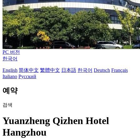
PC 버전
한국어
English
简体中文
繁體中文
日本語
한국어
Deutsch
Français
Italiano
Русский
예약
검색
Yuanzheng Qizhen Hotel
Hangzhou