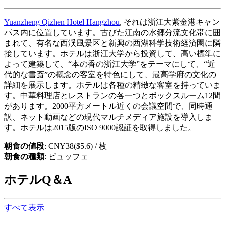
Yuanzheng Qizhen Hotel Hangzhou
, それは浙江大紫金港キャン
パス内に位置しています。古びた江南の水郷分流文化帯に囲
まれて、有名な西渓風景区と新興の西湖科学技術経済園に隣
接しています。ホテルは浙江大学から投資して、高い標準に
よって建築して、“本の香の浙江大学”をテーマにして、“近
代的な書斎”の概念の客室を特色にして、最高学府の文化の
詳細を展示します。ホテルは各種の精緻な客室を持っていま
す。中華料理店とレストランの各一つとボックスルーム12間
があります。2000平方メートル近くの会議空間で、同時通
訳、ネット動画などの現代マルチメディア施設を導入しま
す。ホテルは2015版のISO 9000認証を取得しました。
朝食の値段
: CNY38($5.6) / 枚
朝食の種類
: ビュッフェ
ホテルQ＆A
すべて表示