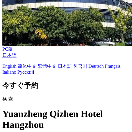
PC版
日本語
English
简体中文
繁體中文
日本語
한국어
Deutsch
Français
Italiano
Русский
今すぐ予約
検 索
Yuanzheng Qizhen Hotel
Hangzhou